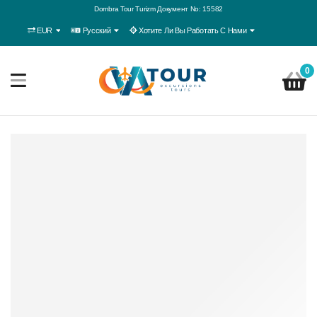
Dombra Tour Turizm Документ No: 15582
EUR
Русский
Хотите Ли Вы Работать С Нами
0