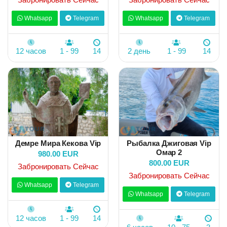
Whatsapp
Telegram
Whatsapp
Telegram
12 часов
1 - 99
14
2 день
1 - 99
14
Демре Мира Кекова Vip
Рыбалка Джиговая Vip
Омар 2
980.00 EUR
800.00 EUR
Забронировать Сейчас
Забронировать Сейчас
Whatsapp
Telegram
Whatsapp
Telegram
12 часов
1 - 99
14