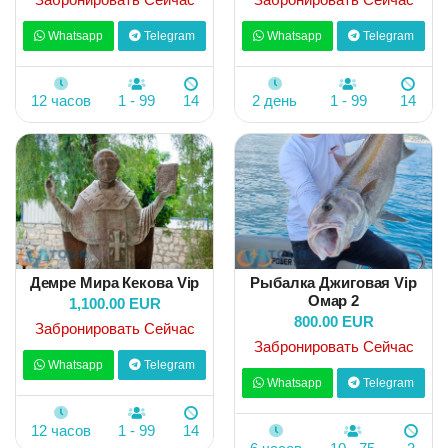
Whatsapp
Telegram
Whatsapp
Telegram
12 часов
1 - 99
14
2 день
1 - 99
14
Демре Мира Кекова Vip
Рыбалка Джиговая Vip
Омар 2
1,100.00 EUR
800.00 EUR
Забронировать Сейчас
Забронировать Сейчас
Whatsapp
Telegram
Whatsapp
Telegram
12 часов
1 - 99
14