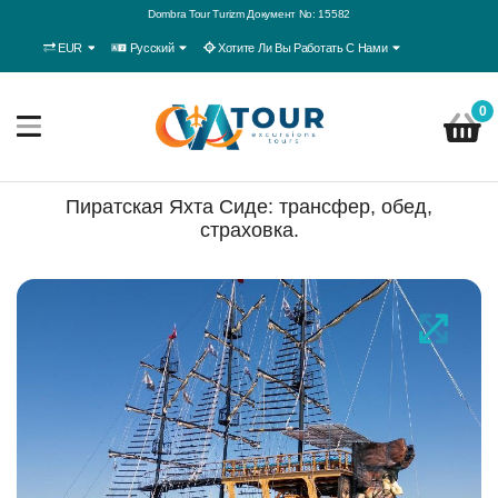
Dombra Tour Turizm Документ No: 15582
EUR
Русский
Хотите Ли Вы Работать С Нами
0
Пиратская Яхта Сиде: трансфер, обед,
страховка.