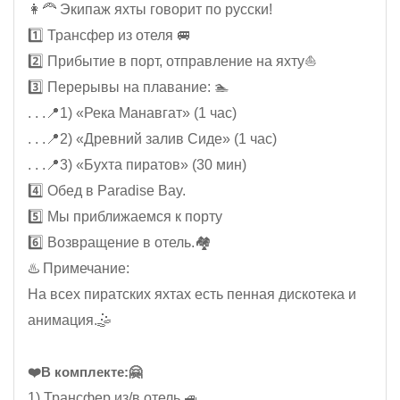
👩‍🦰 Экипаж яхты говорит по русски!
1️⃣ Трансфер из отеля 🚐
2️⃣ Прибытие в порт, отправление на яхту⛵
3️⃣ Перерывы на плавание: 🏊
. . .📍1) «Река Манавгат» (1 час)
. . .📍2) «Древний залив Сиде» (1 час)
. . .📍3) «Бухта пиратов» (30 мин)
4️⃣ Обед в Paradise Bay.
5️⃣ Мы приближаемся к порту
6️⃣ Возвращение в отель.🏘️
♨️ Примечание:
На всех пиратских яхтах есть пенная дискотека и
анимация.🤹
❤️В комплекте:🤗
1) Трансфер из/в отель 🚙