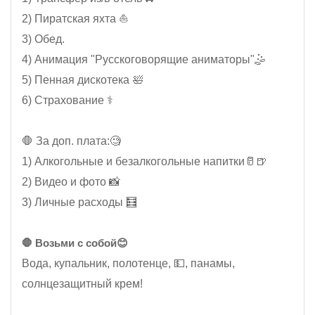
2) Пиратская яхта ⛵
3) Обед.
4) Анимация "Русскоговорящие аниматоры"🤹
5) Пенная дискотека 🛀
6) Страхование ⚕️
🛑 За доп. плата:🧐
1) Алкогольные и безалкогольные напитки🥛🍺
2) Видео и фото 📸
3) Личные расходы 🧮
🛑 Возьми с собой😊
Вода, купальник, полотенце, 💵, панамы,
солнцезащитный крем!