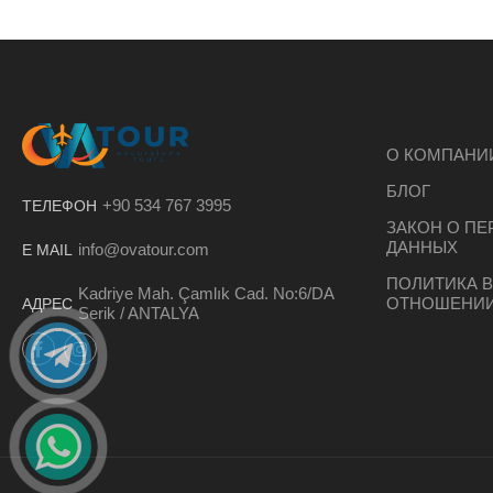
О КОМПАНИ
БЛОГ
+90 534 767 3995
ТЕЛЕФОН
ЗАКОН О П
ДАННЫХ
info@ovatour.com
E MAIL
ПОЛИТИКА В
Kadriye Mah. Çamlık Cad. No:6/DA
ОТНОШЕНИИ
АДРЕС
Serik / ANTALYA