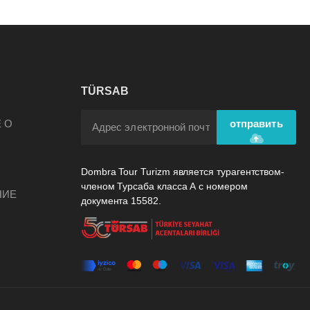
TÜRSAB
А
 О
отправить
Dombra Tour Turizm является турагентством-
членом Турсаба класса А с номером
НИЕ
документа 15582.