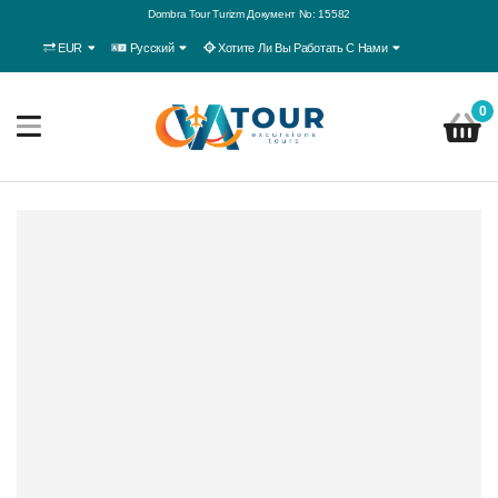
Dombra Tour Turizm Документ No: 15582
EUR
Русский
Хотите Ли Вы Работать С Нами
0