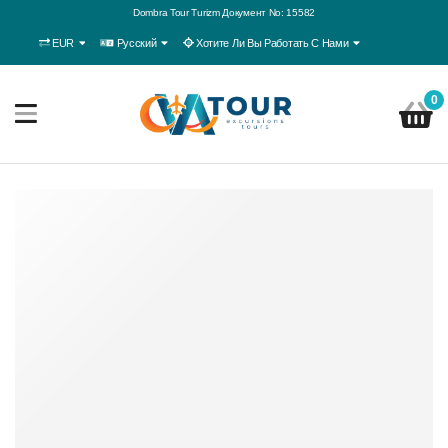
Dombra Tour Turizm Документ No: 15582
EUR
Русский
Хотите Ли Вы Работать С Нами
0