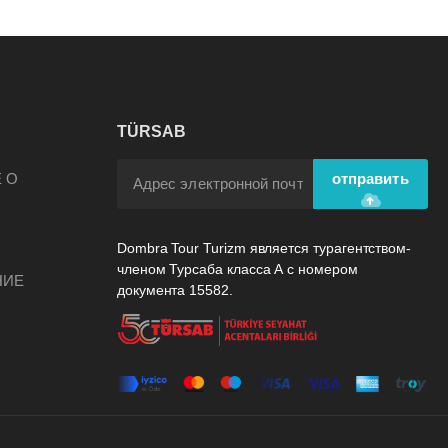
TÜRSAB
А
 О
отправить
Dombra Tour Turizm является турагентством-
членом Турсаба класса А с номером
НИЕ
документа 15582.