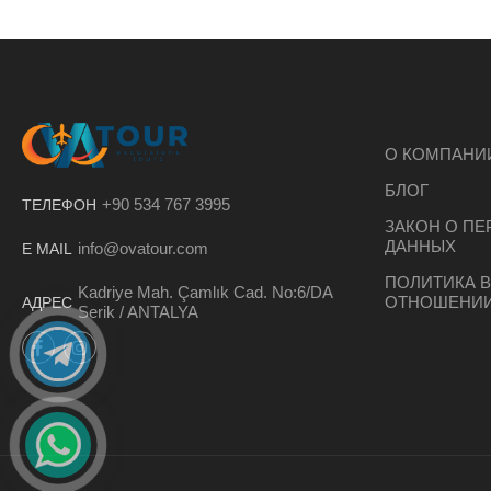
О КОМПАНИ
БЛОГ
+90 534 767 3995
ТЕЛЕФОН
ЗАКОН О П
ДАННЫХ
info@ovatour.com
E MAIL
ПОЛИТИКА В
Kadriye Mah. Çamlık Cad. No:6/DA
ОТНОШЕНИИ
АДРЕС
Serik / ANTALYA