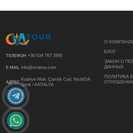
О КОМПАНИ
БЛОГ
+90 534 767 3995
ТЕЛЕФОН
ЗАКОН О П
ДАННЫХ
info@ovatour.com
E MAIL
ПОЛИТИКА В
Kadriye Mah. Çamlık Cad. No:6/DA
ОТНОШЕНИИ
АДРЕС
Serik / ANTALYA