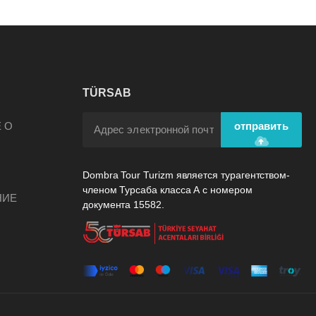
TÜRSAB
А
 О
отправить
Dombra Tour Turizm является турагентством-
членом Турсаба класса А с номером
НИЕ
документа 15582.