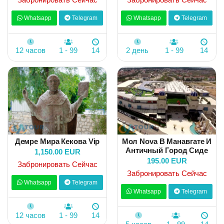
Whatsapp
Telegram
Whatsapp
Telegram
12 часов
1 - 99
14
2 день
1 - 99
14
Демре Мира Кекова Vip
Мол Nova В Манавгате И
Античный Город Сиде
1,150.00 EUR
195.00 EUR
Забронировать Сейчас
Забронировать Сейчас
Whatsapp
Telegram
Whatsapp
Telegram
12 часов
1 - 99
14