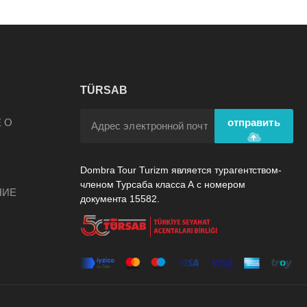
TÜRSAB
А
 О
отправить
Dombra Tour Turizm является турагентством-
членом Турсаба класса А с номером
НИЕ
документа 15582.