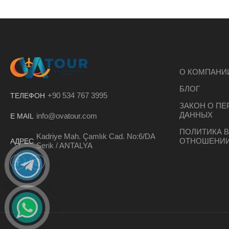
О КОМПАНИ
БЛОГ
+90 534 767 3995
ТЕЛЕФОН
ЗАКОН О П
ДАННЫХ
info@ovatour.com
E MAIL
ПОЛИТИКА В
Kadriye Mah. Çamlık Cad. No:6/DA
ОТНОШЕНИИ
АДРЕС
Serik / ANTALYA