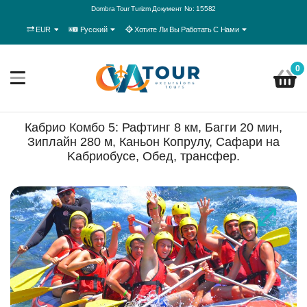
Dombra Tour Turizm Документ No: 15582
EUR
Русский
Хотите Ли Вы Работать С Нами
0
Кабрио Комбо 5: Рафтинг 8 км, Багги 20 мин,
Зиплайн 280 м, Каньон Копрулу, Cафари на
Kабриобусе, Обед, трансфер.