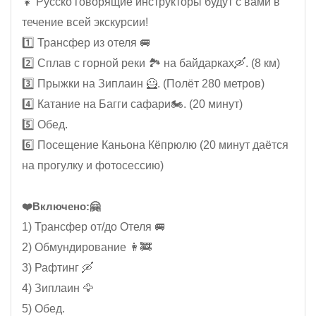
👧 Русско говорящие инструкторы будут с вами в
течение всей экскурсии!
1️⃣ Трансфер из отеля 🚐
2️⃣ Сплав с горной реки 🏞️ на байдарках🛶. (8 км)
3️⃣ Прыжки на Зиплаин 🦸. (Полёт 280 метров)
4️⃣ Катание на Багги сафари🏍️. (20 минут)
5️⃣ Обед.
6️⃣ Посещение Каньона Кёпрюлю (20 минут даётся
на прогулку и фотосессию)
❤️Включено:🤗
1) Трансфер от/до Отеля 🚐
2) Обмундирование 👩‍🚒
3) Рафтинг 🛶
4) Зиплаин 🦅
5) Обед.