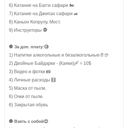
6) Катание на Багги сафари 🏍️
7) Катание на Джипах сафари 🚙
8) Каньон Копрулу, Мост.
9) Инструкторы 🕵️
🛑 За доп. плату:🧐
1) Напитки алкогольные и безалкогольные🥛🍺
2) Двойные Байдарки - (Каяки)🛶 = 10$
3) Видео и фотки 📸
4) Личные расходы 🧮
5) Маска от пыли.
6) Очки от пыли.
6) Закрытая обувь
🛑 Взять с собой😊