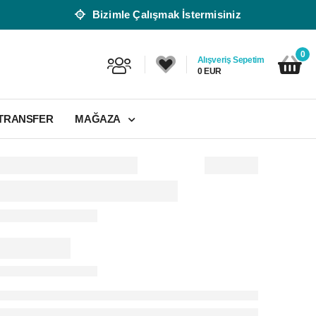
Bizimle Çalışmak İstermisiniz
0
Alışveriş Sepetim
0 EUR
 TRANSFER
MAĞAZA