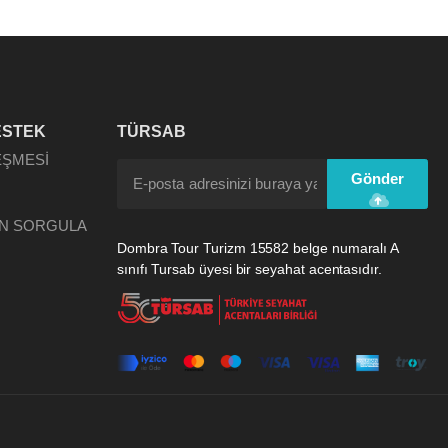
ESTEK
TÜRSAB
EŞMESİ
Gönder
N SORGULA
Dombra Tour Turizm 15582 belge numaralı A
sınıfı Tursab üyesi bir seyahat acentasıdır.