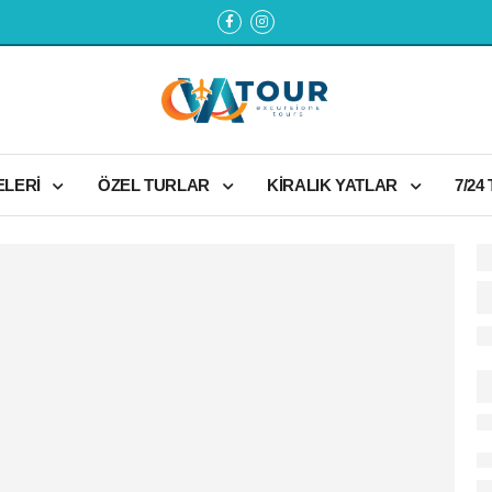
ELERİ
ÖZEL TURLAR
KİRALIK YATLAR
7/24