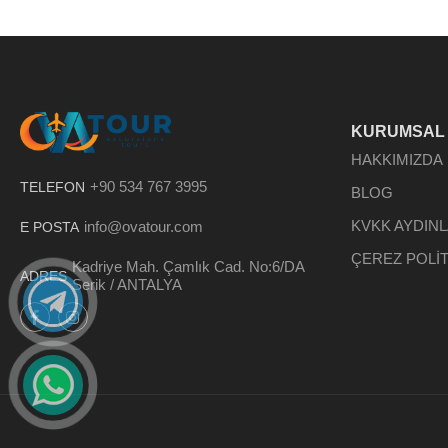
KURUMSAL
HAKKIMIZDA
+90 534 767 3995
TELEFON
BLOG
KVKK AYDIN
info@ovatour.com
E POSTA
ÇEREZ POLİT
Kadriye Mah. Çamlık Cad. No:6/DA
ADRES
Serik / ANTALYA