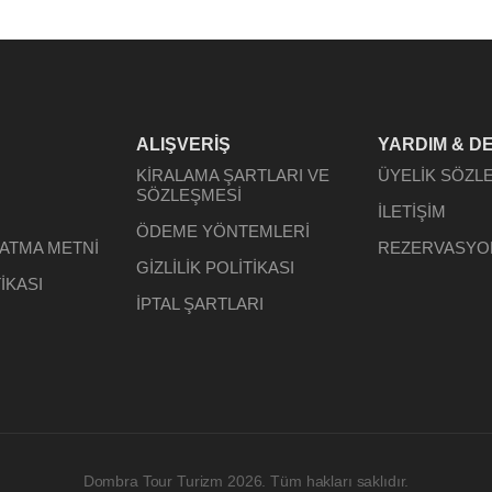
ALIŞVERİŞ
YARDIM & D
KİRALAMA ŞARTLARI VE
ÜYELİK SÖZL
SÖZLEŞMESİ
İLETİŞİM
ÖDEME YÖNTEMLERİ
LATMA METNİ
REZERVASYO
GİZLİLİK POLİTİKASI
İKASI
İPTAL ŞARTLARI
Dombra Tour Turizm 2026. Tüm hakları saklıdır.