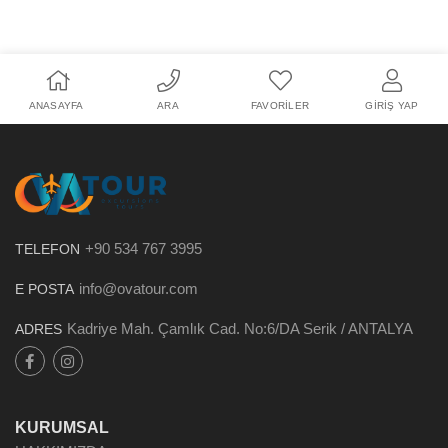
ANASAYFA
ARA
FAVORILER
GIRIŞ YAP
+90 534 767 3995
TELEFON
info@ovatour.com
E POSTA
Kadriye Mah. Çamlık Cad. No:6/DA Serik / ANTALYA
ADRES
KURUMSAL