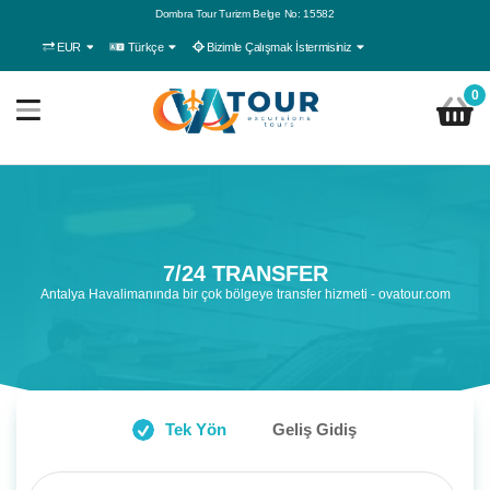
Dombra Tour Turizm Belge No: 15582
EUR
Türkçe
Bizimle Çalışmak İstermisiniz
0
7/24 TRANSFER
Antalya Havalimanında bir çok bölgeye transfer hizmeti - ovatour.com
Tek Yön
Geliş Gidiş