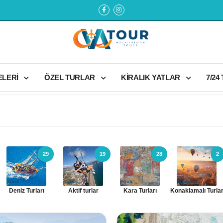
ELERİ
ÖZEL TURLAR
KİRALIK YATLAR
7/24
29
19
28
2
Deniz Turları
Aktif turlar
Kara Turları
Konaklamalı Turla