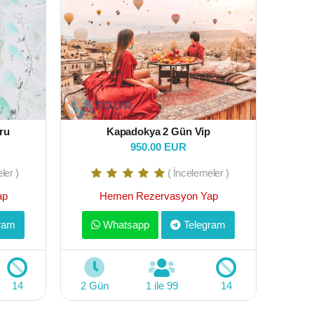
ru
Kapadokya 2 Gün Vip
950.00 EUR
ler )
( İncelemeler )
ap
Hemen Rezervasyon Yap
ram
Whatsapp
Telegram
14
2 Gün
1 ile 99
14