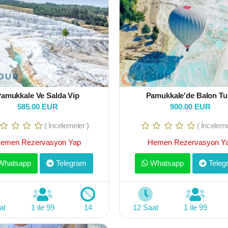
amukkale Ve Salda Vip
Pamukkale'de Balon Tu
585.00 EUR
900.00 EUR
( İncelemeler )
( İnceleme
emen Rezervasyon Yap
Hemen Rezervasyon Y
hatsapp
Telegram
Whatsapp
Teleg
at
1 ile 99
14
12 Saat
1 ile 99