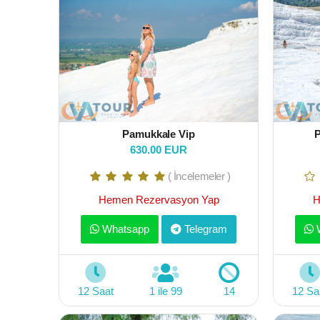
Pamukkale Vip
P
630.00 EUR
( İncelemeler )
Hemen Rezervasyon Yap
H
Whatsapp
Telegram
W
12 Saat
1 ile 99
14
12 Sa