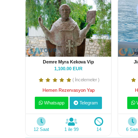
Demre Myra Kekova Vip
Ji
1,100.00 EUR
( İncelemeler )
Hemen Rezervasyon Yap
H
Whatsapp
Telegram
W
12 Saat
1 ile 99
14
6 Saa