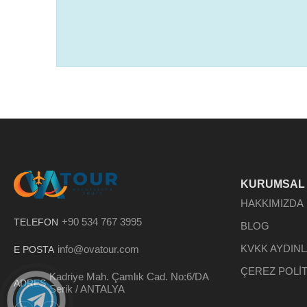
KURUMSAL
HAKKIMIZDA
+90 534 767 3995
TELEFON
BLOG
KVKK AYDIN
info@ovatour.com
E POSTA
ÇEREZ POLİT
Kadriye Mah. Çamlık Cad. No:6/DA
ADRES
Serik / ANTALYA