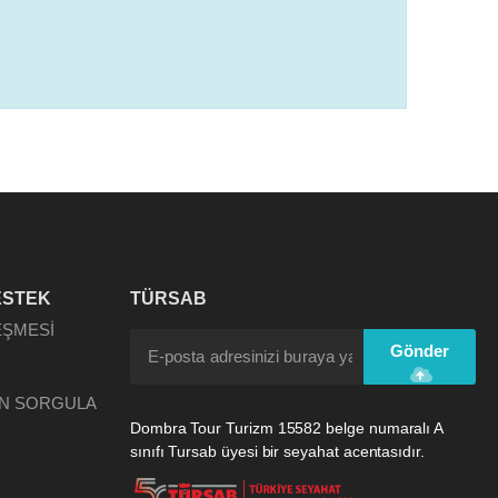
ESTEK
TÜRSAB
EŞMESİ
Gönder
N SORGULA
Dombra Tour Turizm 15582 belge numaralı A
sınıfı Tursab üyesi bir seyahat acentasıdır.