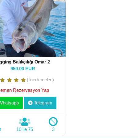
gging Balıkçılığı Omar 2
950.00 EUR
( İncelemeler )
emen Rezervasyon Yap
hatsapp
Telegram
t
10 ile 75
3