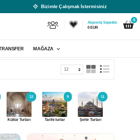
Bizimle Çalışmak İstermisiniz
0
Alışveriş Sepetim
0 EUR
 TRANSFER
MAĞAZA
12
9
11
25
r
Kültür Turları
Tarihi turlar
Şehir Turları
Doğa Turları