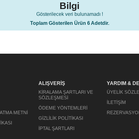
Bilgi
Gösterilecek veri bulunamadı !
Toplam Gösterilen Ürün 6 Adetdir.
ALIŞVERİŞ
YARDIM & D
KİRALAMA ŞARTLARI VE
ÜYELİK SÖZL
SÖZLEŞMESİ
İLETİŞİM
ÖDEME YÖNTEMLERİ
LATMA METNİ
REZERVASYO
GİZLİLİK POLİTİKASI
İKASI
İPTAL ŞARTLARI