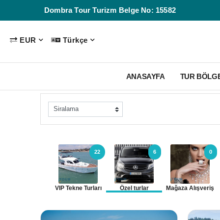
Dombra Tour Turizm Belge No: 15582
EUR
Türkçe
ANASAYFA
TUR BÖLG
22
6
0
VIP Tekne Turları
Özel turlar
Mağaza Alışveriş