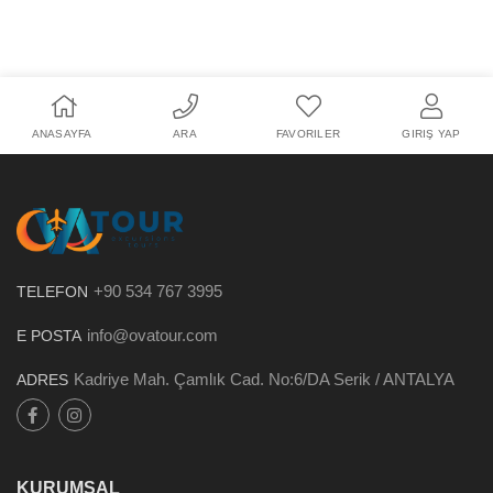
ANASAYFA
ARA
FAVORILER
GIRIŞ YAP
+90 534 767 3995
TELEFON
info@ovatour.com
E POSTA
Kadriye Mah. Çamlık Cad. No:6/DA Serik / ANTALYA
ADRES
KURUMSAL