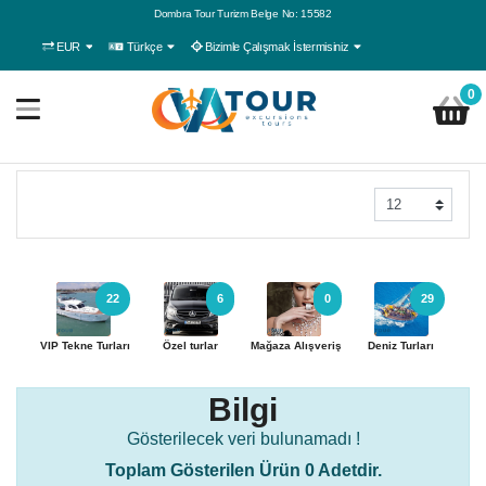
Dombra Tour Turizm Belge No: 15582
EUR
Türkçe
Bizimle Çalışmak İstermisiniz
0
22
6
0
29
VIP Tekne Turları
Özel turlar
Mağaza Alışveriş
Deniz Turları
A
Bilgi
Gösterilecek veri bulunamadı !
Toplam Gösterilen Ürün 0 Adetdir.