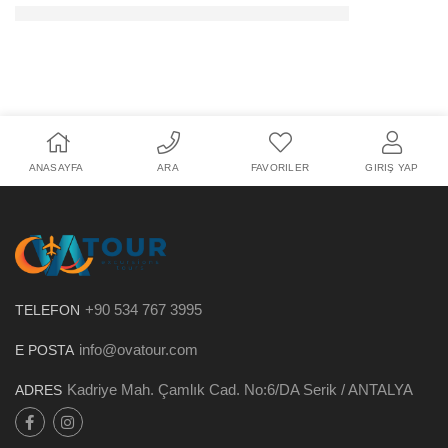
ANASAYFA
ARA
FAVORILER
GIRIŞ YAP
+90 534 767 3995
TELEFON
info@ovatour.com
E POSTA
Kadriye Mah. Çamlık Cad. No:6/DA Serik / ANTALYA
ADRES