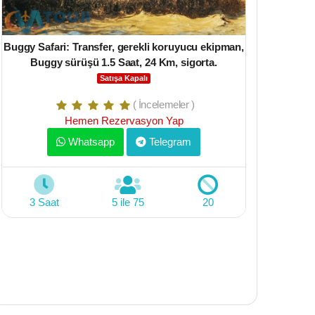
Buggy Safari: Transfer, gerekli koruyucu ekipman,
Meduza Yat
Buggy sürüşü 1.5 Saat, 24 Km, sigorta.
Phaselis Koy
Koyu 30 dk, 
Satışa Kapalı
( İncelemeler )
Hemen Rezervasyon Yap
Whatsapp
Telegram
H
3 Saat
5 ile 75
20
10 Saat