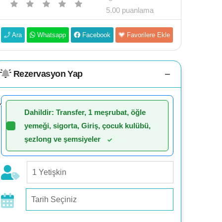
5.00 puanlama
Ara
Whatsapp
Facebook
Favorilere Ekle
Rezervasyon Yap
Dahildir: Transfer, 1 meşrubat, öğle
yemeği, sigorta, Giriş, çocuk kulübü,
şezlong ve şemsiyeler