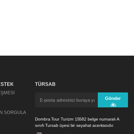
ESTEK
TÜRSAB
EŞMESİ
Gönder
N SORGULA
Dombra Tour Turizm 15582 belge numaralı A
sınıfı Tursab üyesi bir seyahat acentasıdır.