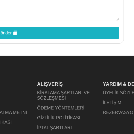
önder
ALIŞVERİŞ
YARDIM & D
KİRALAMA ŞARTLARI VE
ÜYELİK SÖZL
SÖZLEŞMESİ
İLETİŞİM
ÖDEME YÖNTEMLERİ
LATMA METNİ
REZERVASYO
GİZLİLİK POLİTİKASI
İKASI
İPTAL ŞARTLARI