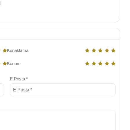
!
Konaklama
Konum
E Posta *