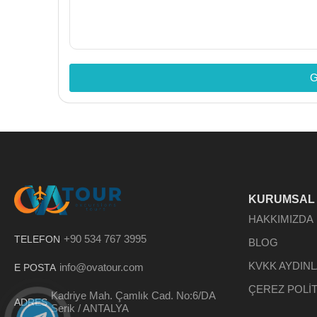
G
KURUMSAL
HAKKIMIZDA
+90 534 767 3995
TELEFON
BLOG
KVKK AYDIN
info@ovatour.com
E POSTA
ÇEREZ POLİT
Kadriye Mah. Çamlık Cad. No:6/DA
ADRES
Serik / ANTALYA