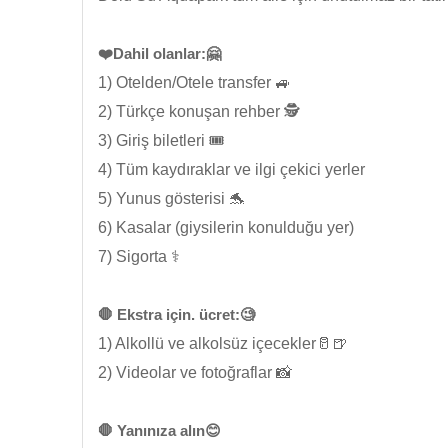
❤️Dahil olanlar:🤗
1) Otelden/Otele transfer 🚙
2) Türkçe konuşan rehber 🕵️
3) Giriş biletleri 🎟️
4) Tüm kaydıraklar ve ilgi çekici yerler
5) Yunus gösterisi 🐬
6) Kasalar (giysilerin konulduğu yer)
7) Sigorta ⚕️
🛑 Ekstra için. ücret:🧐
1) Alkollü ve alkolsüz içecekler🥛🍺
2) Videolar ve fotoğraflar 📸
🛑 Yanınıza alın😊