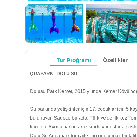
Tur Proğramı
Özellikler
QUAPARK "DOLU SU"
Dolusu Park Kemer, 2015 yılında Kemer Köyü'nde z
Su parkında yetişkinler için 17, çocuklar için 5 ka
bulunuyor. Sadece burada, Türkiye'de ilk kez Tor
kuruldu. Ayrıca parkın arazisinde yunuslarla gösteri
Dolu Su Aquapark tüm aile için unutulmaz bir tati