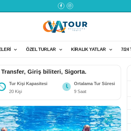
ELERİ
ÖZEL TURLAR
KİRALIK YATLAR
7/24
ansfer, Giriş biliteri, Sigorta.
Tur Kişi Kapasitesi
Ortalama Tur Süresi
20 Kişi
9 Saat