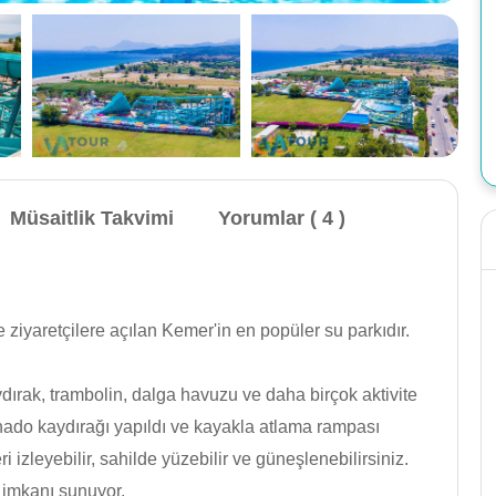
Müsaitlik Takvimi
Yorumlar ( 4 )
Yamaç Paraşütü Alanya: Otelden/Otele Transfer,
iyaretçilere açılan Kemer'in en popüler su parkıdır.
Yamaç Paraşütü, Brifing.
Satışa Kapalı
ydırak, trambolin, dalga havuzu ve daha birçok aktivite
( İncelemeler )
nado kaydırağı yapıldı ve kayakla atlama rampası
Hemen Rezervasyon Yap
 izleyebilir, sahilde yüzebilir ve güneşlenebilirsiniz.
Whatsapp
Telegram
l imkanı sunuyor.