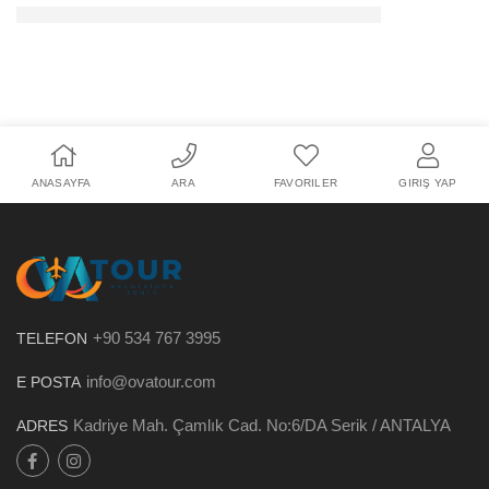
ANASAYFA
ARA
FAVORILER
GIRIŞ YAP
+90 534 767 3995
TELEFON
info@ovatour.com
E POSTA
Kadriye Mah. Çamlık Cad. No:6/DA Serik / ANTALYA
ADRES