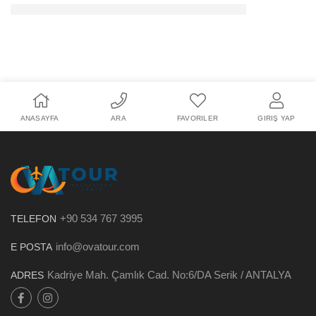
ANASAYFA
ARA
FAVORILER
GIRIŞ YAP
+90 534 767 3995
TELEFON
info@ovatour.com
E POSTA
Kadriye Mah. Çamlık Cad. No:6/DA Serik / ANTALYA
ADRES