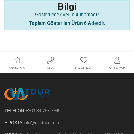
Bilgi
Gösterilecek veri bulunamadı !
Toplam Gösterilen Ürün 6 Adetdir.
ANASAYFA
ARA
FAVORILER
GIRIŞ YAP
+90 534 767 3995
TELEFON
info@ovatour.com
E POSTA