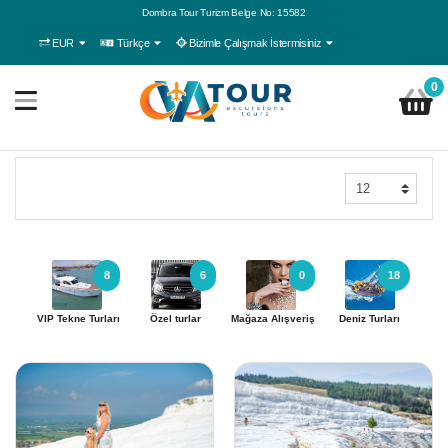
Dombra Tour Turizm Belge No: 15582
EUR
Türkçe
Bizimle Çalışmak İstermisiniz
0
8
6
0
18
VIP Tekne Turları
Özel turlar
Mağaza Alışveriş
Deniz Turları
A