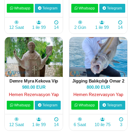
Whatsapp
Telegram
Whatsapp
Telegram
12 Saat
1 ile 99
14
2 Gün
1 ile 99
14
Demre Myra Kekova Vip
Jigging Balıkçılığı Omar 2
980.00 EUR
800.00 EUR
Hemen Rezervasyon Yap
Hemen Rezervasyon Yap
Whatsapp
Telegram
Whatsapp
Telegram
12 Saat
1 ile 99
14
6 Saat
10 ile 75
3