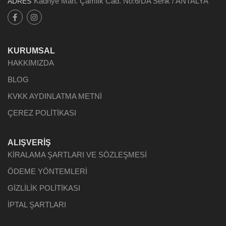
Kadriye Mah. Çamlık Cad. No:6/DA Serik / ANTALYA
ADRES
KURUMSAL
HAKKIMIZDA
BLOG
KVKK AYDINLATMA METNİ
ÇEREZ POLİTİKASI
ALIŞVERİŞ
KİRALAMA ŞARTLARI VE SÖZLEŞMESİ
ÖDEME YÖNTEMLERİ
GİZLİLİK POLİTİKASI
İPTAL ŞARTLARI