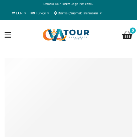
Dombra Tour Turizm Belge No: 15582
EUR
Türkçe
Bizimle Çalışmak İstermisiniz
0