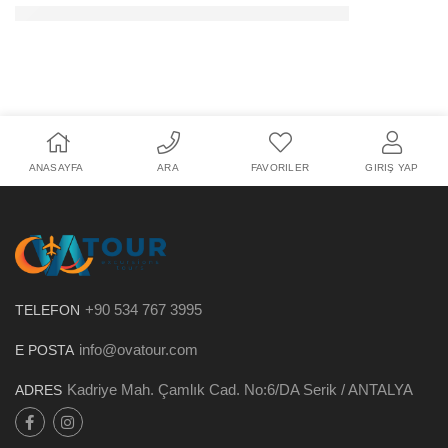
ANASAYFA
ARA
FAVORILER
GIRIŞ YAP
+90 534 767 3995
TELEFON
info@ovatour.com
E POSTA
Kadriye Mah. Çamlık Cad. No:6/DA Serik / ANTALYA
ADRES