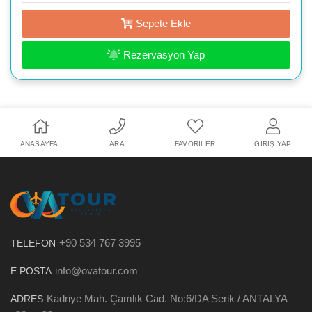
Sepete Ekle
Rezervasyon Yap
ANASAYFA
ARA
FAVORILER
GIRIŞ YAP
+90 534 767 3995
TELEFON
info@ovatour.com
E POSTA
Kadriye Mah. Çamlık Cad. No:6/DA Serik / ANTALYA
ADRES