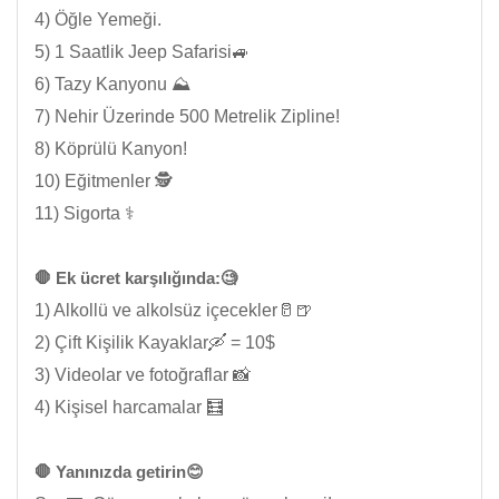
4) Öğle Yemeği.
5) 1 Saatlik Jeep Safarisi🚙
6) Tazy Kanyonu ⛰️
7) Nehir Üzerinde 500 Metrelik Zipline!
8) Köprülü Kanyon!
10) Eğitmenler 🕵️
11) Sigorta ⚕️
🛑 Ek ücret karşılığında:🧐
1) Alkollü ve alkolsüz içecekler🥛🍺
2) Çift Kişilik Kayaklar🛶 = 10$
3) Videolar ve fotoğraflar 📸
4) Kişisel harcamalar 🧮
🛑 Yanınızda getirin😊