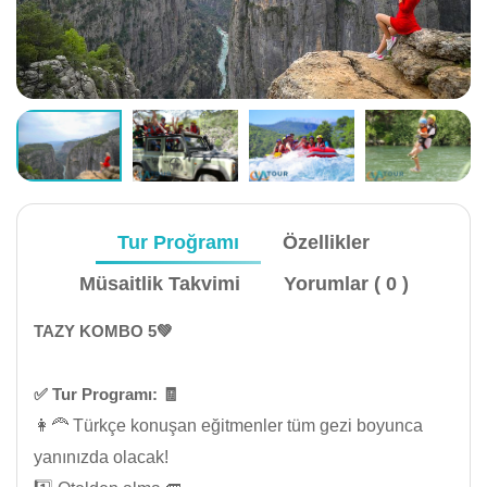
Tur Proğramı
Özellikler
Müsaitlik Takvimi
Yorumlar ( 0 )
TAZY KOMBO 5💚
✅️ Tur Programı: 🧾
👩‍🦰 Türkçe konuşan eğitmenler tüm gezi boyunca
yanınızda olacak!