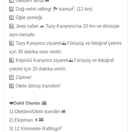
1️⃣ Otelden alma 🚐
2️⃣ Dağ nehri raftingi 🏞️ kano🛶. (12 km)
3️⃣ Öğle yemeği.
4️⃣ Jeep safari 🚙.Tazy Kanyonu'na 20 km ve dönüşte
aynı mesafe.
5️⃣ Tazy Kanyonu ziyareti⛰️Yürüyüş ve fotoğraf çekimi
için 30 dakika süre verilir.
6️⃣ Köprülü Kanyonu ziyareti⛰️Yürüyüş ve fotoğraf
çekimi için 20 dakika verilir.
7️⃣ Zipline!
8️⃣ Otele dönüş transferi!
❤️Dahil Olanlar:🤗
1) Otelden/Otele transfer 🚐
2) Ekipman 👩‍🚒
3) 12 Kilometre Rafting🛶