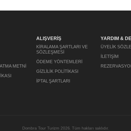
ALIŞVERİŞ
YARDIM & D
KİRALAMA ŞARTLARI VE
ÜYELİK SÖZL
SÖZLEŞMESİ
İLETİŞİM
ÖDEME YÖNTEMLERİ
LATMA METNİ
REZERVASYO
GİZLİLİK POLİTİKASI
İKASI
İPTAL ŞARTLARI
Dombra Tour Turizm 2026. Tüm hakları saklıdır.