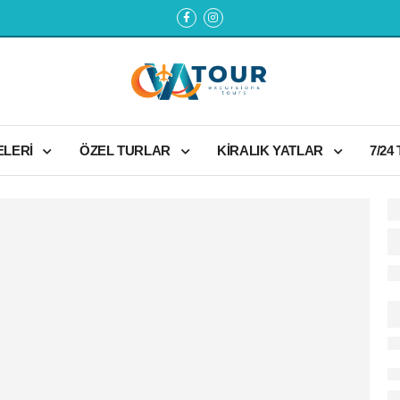
ELERİ
ÖZEL TURLAR
KİRALIK YATLAR
7/24