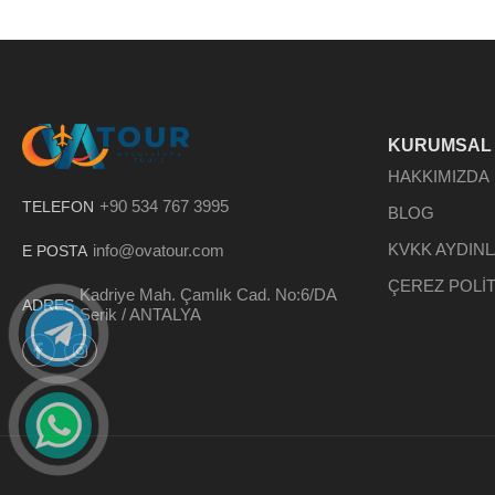
KURUMSAL
HAKKIMIZDA
+90 534 767 3995
TELEFON
BLOG
KVKK AYDIN
info@ovatour.com
E POSTA
ÇEREZ POLİT
Kadriye Mah. Çamlık Cad. No:6/DA
ADRES
Serik / ANTALYA