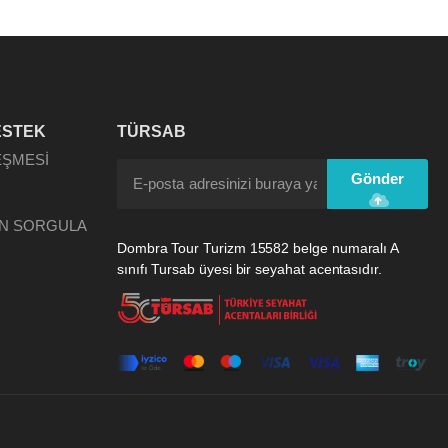
ESTEK
TÜRSAB
EŞMESİ
Gönder
N SORGULA
Dombra Tour Turizm 15582 belge numaralı A
sınıfı Tursab üyesi bir seyahat acentasıdır.