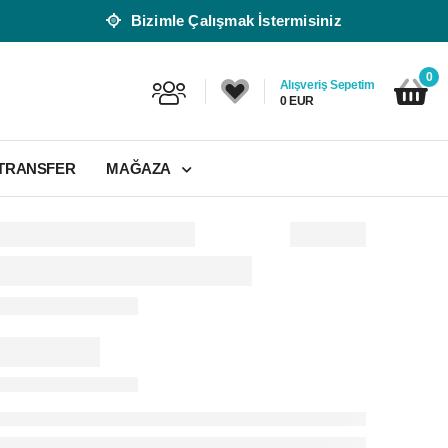
Bizimle Çalışmak İstermisiniz
0
Alışveriş Sepetim
0 EUR
 TRANSFER
MAĞAZA