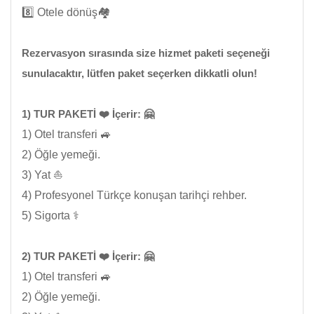
8️⃣ Otele dönüş🏘️
Rezervasyon sırasında size hizmet paketi seçeneği
sunulacaktır, lütfen paket seçerken dikkatli olun!
1) TUR PAKETİ ❤️ İçerir: 🤗
1) Otel transferi 🚙
2) Öğle yemeği.
3) Yat ⛵
4) Profesyonel Türkçe konuşan tarihçi rehber.
5) Sigorta ⚕️
2) TUR PAKETİ ❤️ İçerir: 🤗
1) Otel transferi 🚙
2) Öğle yemeği.