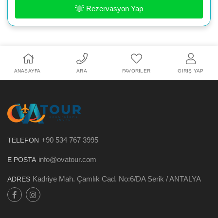
Rezervasyon Yap
ANASAYFA
ARA
FAVORILER
GIRIŞ YAP
+90 534 767 3995
TELEFON
info@ovatour.com
E POSTA
Kadriye Mah. Çamlık Cad. No:6/DA Serik / ANTALYA
ADRES