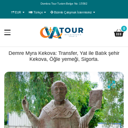
Dombra Tour Turizm Belge No: 15582
EUR
Türkçe
Bizimle Çalışmak İstermisiniz
0
Demre Myra Kekova: Transfer, Yat ile Batık şehir
Kekova, Öğle yemeği, Sigorta.