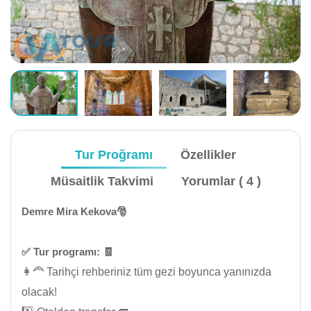
Tur Proğramı
Özellikler
Müsaitlik Takvimi
Yorumlar ( 4 )
Demre Mira Kekova🎅
✅️ Tur programı: 🧾
👩‍🦰 Tarihçi rehberiniz tüm gezi boyunca yanınızda
olacak!