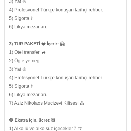
3) Yat ⛵
4) Profesyonel Türkçe konuşan tarihçi rehber.
5) Sigorta ⚕️
6) Likya mezarları.
3) TUR PAKETİ ❤️ İçerir: 🤗
1) Otel transferi 🚙
2) Öğle yemeği.
3) Yat ⛵
4) Profesyonel Türkçe konuşan tarihçi rehber.
5) Sigorta ⚕️
6) Likya mezarları.
7) Aziz Nikolaos Mucizevi Kilisesi ⛪
🛑 Ekstra için. ücret:🧐
1) Alkollü ve alkolsüz içecekler🥛🍺