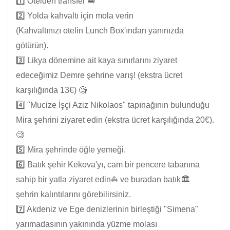
1️⃣ Otelden transfer 🚐
2️⃣ Yolda kahvaltı için mola verin
(Kahvaltınızı otelin Lunch Box'ından yanınızda
götürün).
3️⃣ Likya dönemine ait kaya sınırlarını ziyaret
edeceğimiz Demre şehrine varış! (ekstra ücret
karşılığında 13€) 🧐
4️⃣ "Mucize İşçi Aziz Nikolaos" tapınağının bulunduğu
Mira şehrini ziyaret edin (ekstra ücret karşılığında 20€).
🧐
5️⃣ Mira şehrinde öğle yemeği.
6️⃣ Batık şehir Kekova'yı, cam bir pencere tabanına
sahip bir yatla ziyaret edin⛵ ve buradan batık🏛️
şehrin kalıntılarını görebilirsiniz.
7️⃣ Akdeniz ve Ege denizlerinin birleştiği "Simena"
yarımadasının yakınında yüzme molası