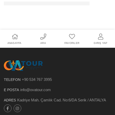
ANASAYFA
ARA
FAVORILER
GIRIŞ YAP
+90 534 767 3995
TELEFON
info@ovatour.com
E POSTA
Kadriye Mah. Çamlık Cad. No:6/DA Serik / ANTALYA
ADRES