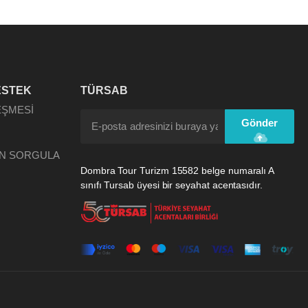
ESTEK
TÜRSAB
EŞMESİ
Gönder
N SORGULA
Dombra Tour Turizm 15582 belge numaralı A
sınıfı Tursab üyesi bir seyahat acentasıdır.