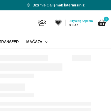
Bizimle Çalışmak İstermisiniz
0
Alışveriş Sepetim
0 EUR
 TRANSFER
MAĞAZA