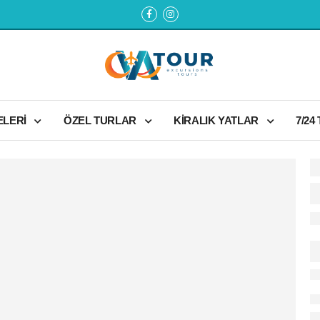
ELERİ
ÖZEL TURLAR
KİRALIK YATLAR
7/24