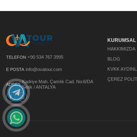
KURUMSAL
HAKKIMIZDA
+90 534 767 3995
TELEFON
BLOG
KVKK AYDIN
info@ovatour.com
E POSTA
ÇEREZ POLİT
Kadriye Mah. Çamlık Cad. No:6/DA
ADRES
Serik / ANTALYA