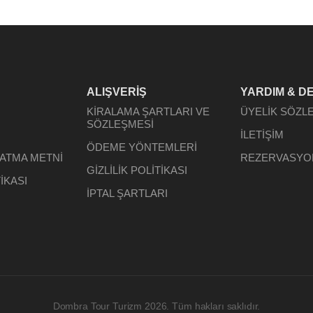
ALIŞVERİŞ
YARDIM & D
KİRALAMA ŞARTLARI VE
ÜYELİK SÖZL
SÖZLEŞMESİ
İLETİŞİM
ÖDEME YÖNTEMLERİ
LATMA METNİ
REZERVASYO
GİZLİLİK POLİTİKASI
İKASI
İPTAL ŞARTLARI
Dombra Tour Turizm 2026. Tüm hakları saklıdır.