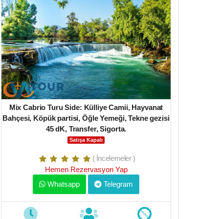
Mix Cabrio Turu Side: Külliye Camii, Hayvanat
Omar 5 Ya
Bahçesi, Köpük partisi, Öğle Yemeği, Tekne gezisi
Mağarası ziya
45 dK, Transfer, Sigorta.
yüzme, Kaplu
veya akş
Satışa Kapalı
( İncelemeler )
Hemen Rezervasyon Yap
H
Whatsapp
Telegram