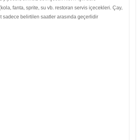
30 dakika yüzme, adada yüzme, Cennet Koyu'nda
kola, fanta, sprite, su vb. restoran servis içecekleri. Çay,
yüzme, öğle veya akşam yemeği, alkolsüz
t sadece belirtilen saatler arasında geçerlidir
içecekler.
Satışa Kapalı
( İncelemeler )
Hemen Rezervasyon Yap
Whatsapp
Telegram
5.5 Saat
1 ile 99
15