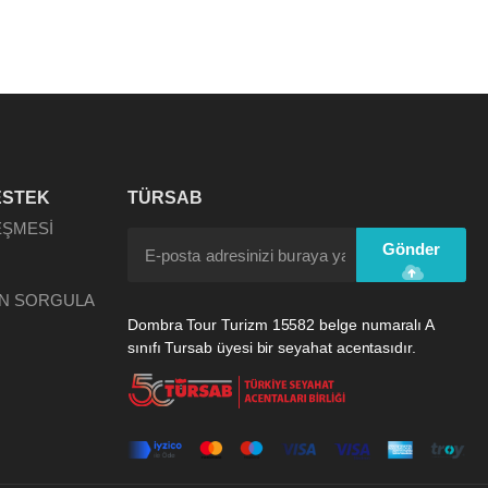
ESTEK
TÜRSAB
EŞMESİ
Gönder
N SORGULA
Dombra Tour Turizm 15582 belge numaralı A
sınıfı Tursab üyesi bir seyahat acentasıdır.