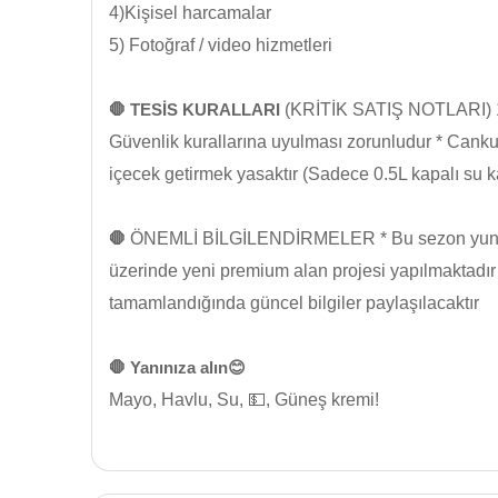
4)Kişisel harcamalar
5) Fotoğraf / video hizmetleri
🛑 TESİS KURALLARI
(KRİTİK SATIŞ NOTLARI) 110
Güvenlik kurallarına uyulması zorunludur * Cankurt
içecek getirmek yasaktır (Sadece 0.5L kapalı su ka
🛑
ÖNEMLİ BİLGİLENDİRMELER * Bu sezon yunus
üzerinde yeni premium alan projesi yapılmaktadır *
tamamlandığında güncel bilgiler paylaşılacaktır
🛑 Yanınıza alın😊
Mayo, Havlu, Su, 💵, Güneş kremi!