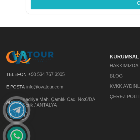
G
KURUMSAL
HAKKIMIZDA
+90 534 767 3995
TELEFON
BLOG
KVKK AYDIN
info@ovatour.com
E POSTA
ÇEREZ POLİT
Kadriye Mah. Çamlık Cad. No:6/DA
ADRES
Serik / ANTALYA