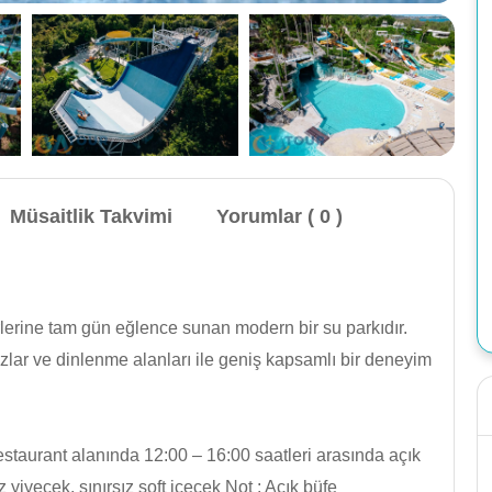
Müsaitlik Takvimi
Yorumlar ( 0 )
rlerine tam gün eğlence sunan modern bir su parkıdır.
vuzlar ve dinlenme alanları ile geniş kapsamlı bir deneyim
urant alanında 12:00 – 16:00 saatleri arasında açık
 yiyecek, sınırsız soft içecek Not : Açık büfe
Apalon 1 Side Yat Turu: Transfer, kaplumbağalarla