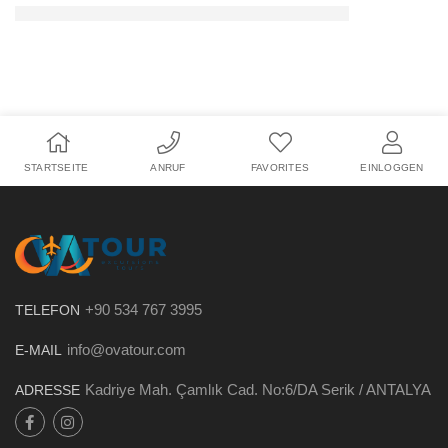
STARTSEITE
ANRUF
FAVORITES
EINLOGGEN
+90 534 767 3995
TELEFON
info@ovatour.com
E-MAIL
Kadriye Mah. Çamlık Cad. No:6/DA Serik / ANTALYA
ADRESSE