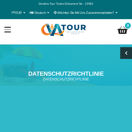
Dombra Tour Turizm Dokument No : 15582
EUR
Deutsch
Möchten Sie Mit Uns Zusammenarbeiten?
0
DATENSCHUTZRICHTLINIE
DATENSCHUTZRICHTLINIE