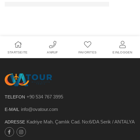
STARTSEITE
ANRUF
FAVORITES
EINLOGGEN
+90 534 767 3995
TELEFON
info@ovatour.com
E-MAIL
Kadriye Mah. Çamlık Cad. No:6/DA Serik / ANTALYA
ADRESSE