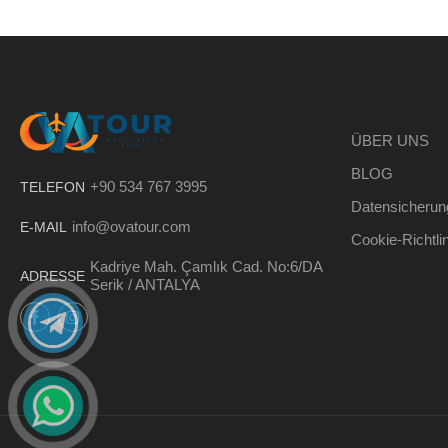
ÜBER UNS
BLOG
+90 534 767 3995
TELEFON
Datensicherun
info@ovatour.com
E-MAIL
Cookie-Richtli
Kadriye Mah. Çamlık Cad. No:6/DA
ADRESSE
Serik / ANTALYA