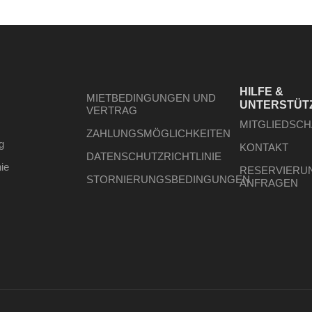
HILFE &
MIETBEDINGUNGEN UND
UNTERSTÜT
VERTRAG
MITGLIEDSC
ZAHLUNGSMÖGLICHKEITEN
g
KONTAKT
DATENSCHUTZRICHTLINIE
nie
RESERVIERU
STORNIERUNGSBEDINGUNGEN
ANFRAGEN