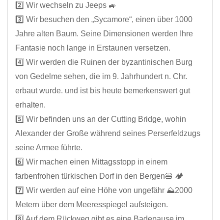
2️⃣ Wir wechseln zu Jeeps 🚙
3️⃣ Wir besuchen den „Sycamore“, einen über 1000
Jahre alten Baum. Seine Dimensionen werden Ihre
Fantasie noch lange in Erstaunen versetzen.
4️⃣ Wir werden die Ruinen der byzantinischen Burg
von Gedelme sehen, die im 9. Jahrhundert n. Chr.
erbaut wurde. und ist bis heute bemerkenswert gut
erhalten.
5️⃣ Wir befinden uns an der Cutting Bridge, wohin
Alexander der Große während seines Perserfeldzugs
seine Armee führte.
6️⃣ Wir machen einen Mittagsstopp in einem
farbenfrohen türkischen Dorf in den Bergen🍔 🏕️
7️⃣ Wir werden auf eine Höhe von ungefähr ⛰️2000
Metern über dem Meeresspiegel aufsteigen.
8️⃣ Auf dem Rückweg gibt es eine Badepause im