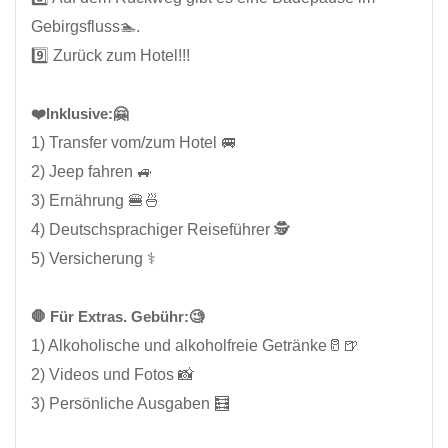
Gebirgsfluss🏊.
9️⃣ Zurück zum Hotel!!!
❤️Inklusive:🤗
1) Transfer vom/zum Hotel 🚐
2) Jeep fahren 🚙
3) Ernährung 🍔🍜
4) Deutschsprachiger Reiseführer 🕵️
5) Versicherung ⚕️
🛑 Für Extras. Gebühr:🧐
1) Alkoholische und alkoholfreie Getränke🥛🍺
2) Videos und Fotos 📸
3) Persönliche Ausgaben 🧮