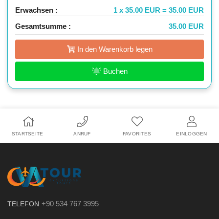
Erwachsen :
1 x 35.00 EUR = 35.00 EUR
Gesamtsumme :
35.00 EUR
In den Warenkorb legen
Buchen
STARTSEITE
ANRUF
FAVORITES
EINLOGGEN
+90 534 767 3995
TELEFON