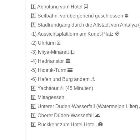
1️⃣ Abholung vom Hotel 🚍
2️⃣ Seilbahn: vorübergehend geschlossen ⛔️
3️⃣ Stadtrundgang durch die Altstadt von Antalya (
-1) Aussichtsplattform am Kuriet-Platz 🧭
-2) Uhrturm ⏳️
-3) Ivliya-Minarett 🕌
-4) Hadrianstor 🏛️
-5) Hıdırlık-Turm 🏰
-6) Hafen und Burg ändern ⚓
4️⃣ Yachttour ⛵ (45 Minuten)
5️⃣ Mittagessen.
6️⃣ Unterer Düden-Wasserfall (Watermelon Lifter) 
7️⃣ Oberer Düden-Wasserfall 🌊
8️⃣ Rückkehr zum Hotel Hotel. 🏣