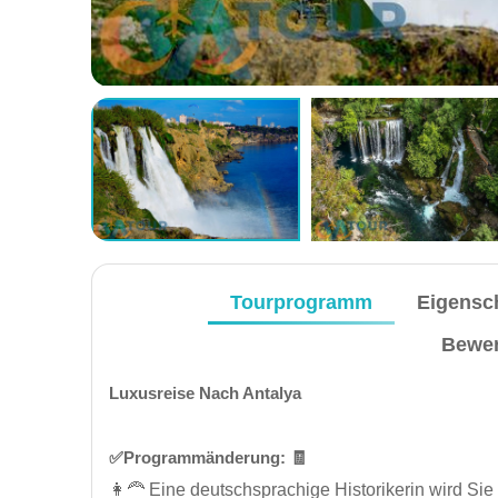
Tourprogramm
Eigensc
Bewer
Luxusreise Nach Antalya
✅️Programmänderung: 🧾
👩‍🦰 Eine deutschsprachige Historikerin wird Si