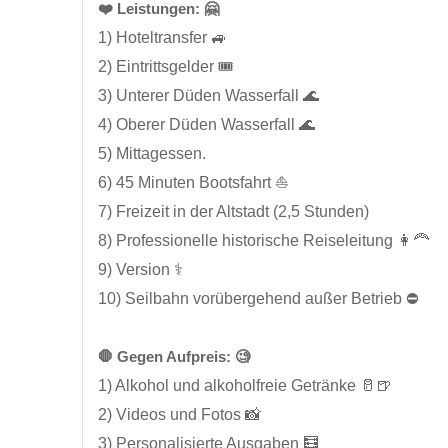
❤️ Leistungen: 🤗
1) Hoteltransfer 🚙
2) Eintrittsgelder 🎟️
3) Unterer Düden Wasserfall 🌊
4) Oberer Düden Wasserfall 🌊
5) Mittagessen.
6) 45 Minuten Bootsfahrt ⛵
7) Freizeit in der Altstadt (2,5 Stunden)
8) Professionelle historische Reiseleitung 👩‍🦰
9) Version ⚕️
10) Seilbahn vorübergehend außer Betrieb ⛔️
🛑 Gegen Aufpreis: 🧐
1) Alkohol und alkoholfreie Getränke 🥛🍺
2) Videos und Fotos 📸
3) Personalisierte Ausgaben 🧮