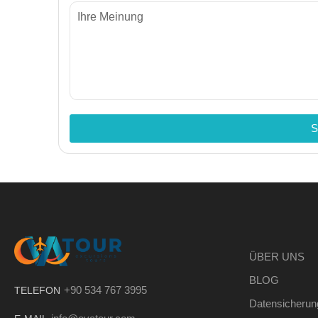
S
ÜBER UNS
BLOG
+90 534 767 3995
TELEFON
Datensicherun