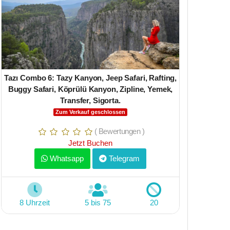
Tazı Combo 6: Tazy Kanyon, Jeep Safari, Rafting,
Buggy Safari, Köprülü Kanyon, Zipline, Yemek,
Transfer, Sigorta.
Zum Verkauf geschlossen
( Bewertungen )
Yacht Apal
Jetzt Buchen
Schwimmen mi
Insel, Schw
Whatsapp
Telegram
oder Abe
8 Uhrzeit
5 bis 75
20