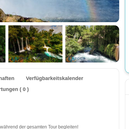
haften
Verfügbarkeitskalender
tungen ( 0 )
Antalya Stadtrundfahrt: Unterer Düden Wasserfall
Mittagessen, Oberer Düden Wasserfall, 1,5
Stunden Freizeit in der Burg, Professioneller
e während der gesamten Tour begleiten!
historischer Reiseleiter, Versicherung.