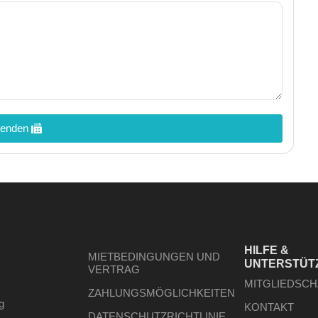
enden
HILFE &
MIETBEDINGUNGEN UND
UNTERSTÜT
VERTRAG
MITGLIEDSC
ZAHLUNGSMÖGLICHKEITEN
g
KONTAKT
DATENSCHUTZRICHTLINIE