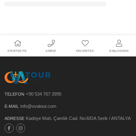
STARTSEITE
ANRUF
FAVORITES
EINLOGGEN
+90 534 767 3995
TELEFON
info@ovatour.com
E-MAIL
Kadriye Mah. Çamlık Cad. No:6/DA Serik / ANTALYA
ADRESSE