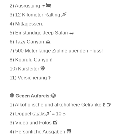
2) Ausrüstung 👩‍🚒
3) 12 Kilometer Rafting 🛶
4) Mittagessen.
5) Einstündige Jeep Safari 🚙
6) Tazy Canyon ⛰️
7) 500 Meter lange Zipline über den Fluss!
8) Koprulu Canyon!
10) Kursleiter 🕵️
11) Versicherung ⚕️
🛑 Gegen Aufpreis:🧐
1) Alkoholische und alkoholfreie Getränke🥛🍺
2) Doppelkajaks🛶 = 10 $
3) Video und Fotos 📸
4) Persönliche Ausgaben 🧮