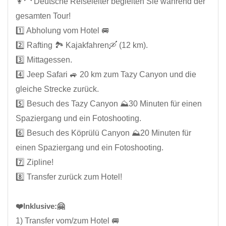
👩‍🦰 Deutsche Reiseleiter begleiten Sie während der
gesamten Tour!
1️⃣ Abholung vom Hotel 🚐
2️⃣ Rafting 🏞️ Kajakfahren🛶 (12 km).
3️⃣ Mittagessen.
4️⃣ Jeep Safari 🚙 20 km zum Tazy Canyon und die
gleiche Strecke zurück.
5️⃣ Besuch des Tazy Canyon ⛰️30 Minuten für einen
Spaziergang und ein Fotoshooting.
6️⃣ Besuch des Köprülü Canyon ⛰️20 Minuten für
einen Spaziergang und ein Fotoshooting.
7️⃣ Zipline!
8️⃣ Transfer zurück zum Hotel!
❤️Inklusive:🤗
1) Transfer vom/zum Hotel 🚐