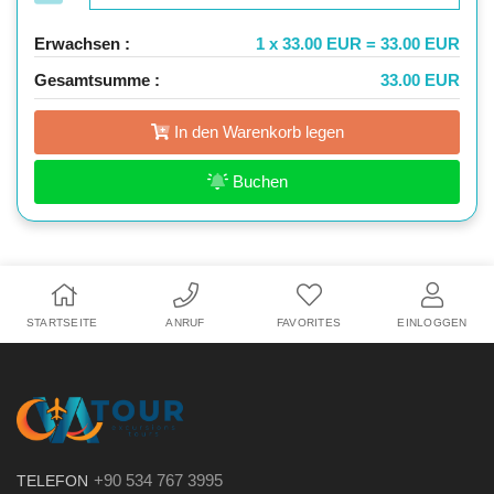
Erwachsen :
1 x 33.00 EUR = 33.00 EUR
Gesamtsumme :
33.00 EUR
In den Warenkorb legen
Buchen
STARTSEITE
ANRUF
FAVORITES
EINLOGGEN
+90 534 767 3995
TELEFON