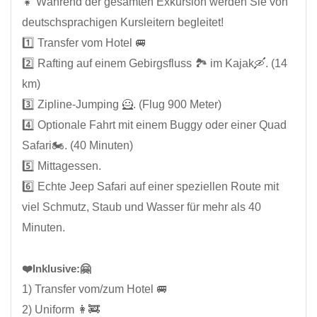
👧 Während der gesamten Exkursion werden Sie von
deutschsprachigen Kursleitern begleitet!
1️⃣ Transfer vom Hotel 🚐
2️⃣ Rafting auf einem Gebirgsfluss 🏞️ im Kajak🛶. (14
km)
3️⃣ Zipline-Jumping 🦸. (Flug 900 Meter)
4️⃣ Optionale Fahrt mit einem Buggy oder einer Quad
Safari🏍️. (40 Minuten)
5️⃣ Mittagessen.
6️⃣ Echte Jeep Safari auf einer speziellen Route mit
viel Schmutz, Staub und Wasser für mehr als 40
Minuten.
❤️Inklusive:🤗
1) Transfer vom/zum Hotel 🚐
2) Uniform 👩‍🚒