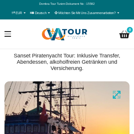
Dombra Tour Turizm Dokument No : 15582
EUR
Deutsch
Möchten Sie Mit Uns Zusammenarbeiten?
0
Sanset Piratenyacht Tour: Inklusive Transfer,
Abendessen, alkoholfreien Getränken und
Versicherung.