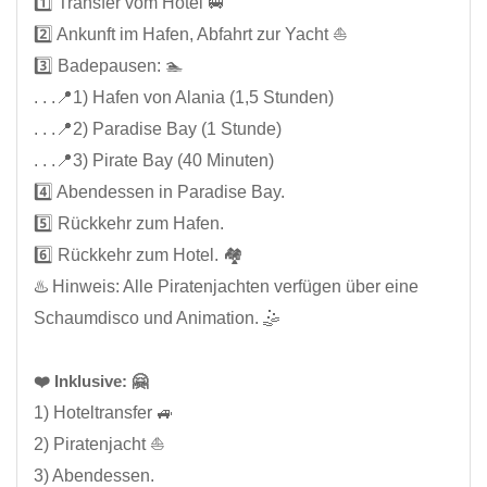
1️⃣ Transfer vom Hotel 🚐
2️⃣ Ankunft im Hafen, Abfahrt zur Yacht ⛵
3️⃣ Badepausen: 🏊
. . .📍1) Hafen von Alania (1,5 Stunden)
. . .📍2) Paradise Bay (1 Stunde)
. . .📍3) Pirate Bay (40 Minuten)
4️⃣ Abendessen in Paradise Bay.
5️⃣ Rückkehr zum Hafen.
6️⃣ Rückkehr zum Hotel. 🏘️
♨️ Hinweis: Alle Piratenjachten verfügen über eine
Schaumdisco und Animation. 🤹
❤️ Inklusive: 🤗
1) Hoteltransfer 🚙
2) Piratenjacht ⛵
3) Abendessen.