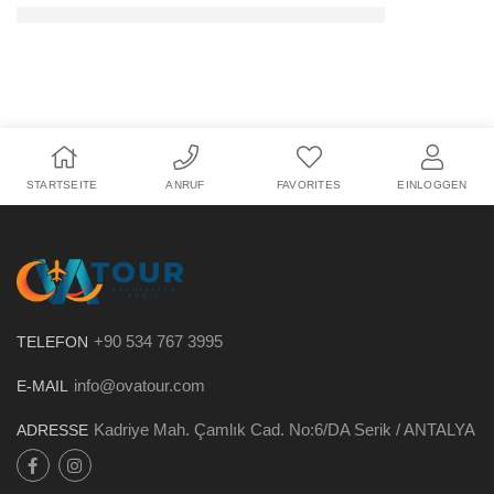
STARTSEITE
ANRUF
FAVORITES
EINLOGGEN
+90 534 767 3995
TELEFON
info@ovatour.com
E-MAIL
Kadriye Mah. Çamlık Cad. No:6/DA Serik / ANTALYA
ADRESSE