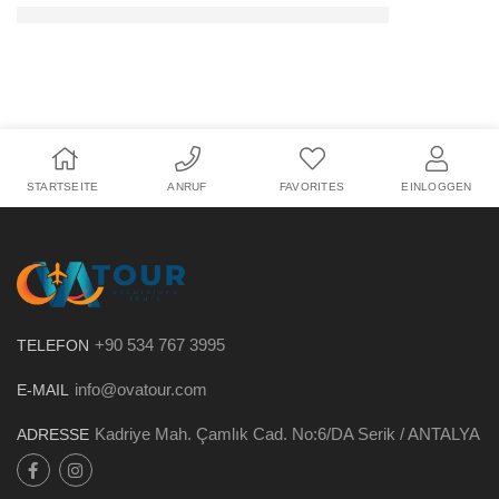
STARTSEITE
ANRUF
FAVORITES
EINLOGGEN
+90 534 767 3995
TELEFON
info@ovatour.com
E-MAIL
Kadriye Mah. Çamlık Cad. No:6/DA Serik / ANTALYA
ADRESSE