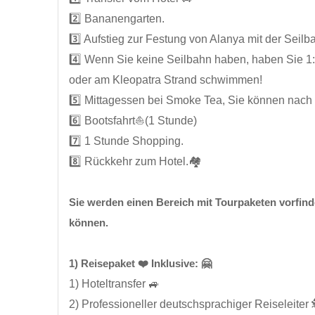
2️⃣ Bananengarten.
3️⃣ Aufstieg zur Festung von Alanya mit der Seilb
4️⃣ Wenn Sie keine Seilbahn haben, haben Sie 1
oder am Kleopatra Strand schwimmen!
5️⃣ Mittagessen bei Smoke Tea, Sie können nac
6️⃣ Bootsfahrt⛵(1 Stunde)
7️⃣ 1 Stunde Shopping.
8️⃣ Rückkehr zum Hotel.🏘️
Sie werden einen Bereich mit Tourpaketen vorfind
können.
1) Reisepaket ❤️ Inklusive: 🤗
1) Hoteltransfer 🚙
2) Professioneller deutschsprachiger Reiseleiter 