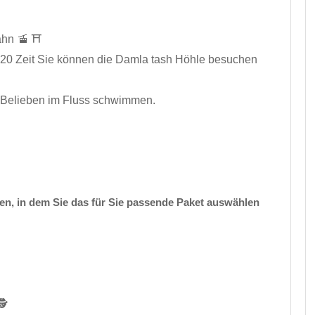
Yacht Aladdin 2 Alanya: Besuch der Piratenhöhle,
ahn 🚡 ⛩️
des Roten Turms, der Aquariumbucht, Zeit zum
:20 Zeit Sie können die Damla tash Höhle besuchen
Schwimmen, Baden in der Kleopatrabucht,
Schwimmen und Essen im Neuen Hafen, Mittag
oder Abendessen in der Paradiesbucht, Getränke
h Belieben im Fluss schwimmen.
wie Coca Cola, Fanta, Sprite, Wasser, Tee, Kaffee,
Versicherung.
Zum Verkauf geschlossen
( Bewertungen )
Jetzt Buchen
en, in dem Sie das für Sie passende Paket auswählen
Whatsapp
Telegram
4 Uhrzeit
1 bis 99
12
️