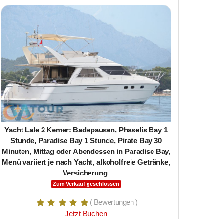
Yacht Lale 2 Kemer: Badepausen, Phaselis Bay 1
Stunde, Paradise Bay 1 Stunde, Pirate Bay 30
Minuten, Mittag oder Abendessen in Paradise Bay,
Menü variiert je nach Yacht, alkoholfreie Getränke,
Versicherung.
Kappadokie
Zum Verkauf geschlossen
Transfer, H
( Bewertungen )
Aben
Jetzt Buchen