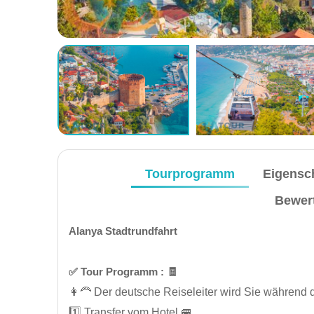
Tourprogramm
Eigensc
Bewert
Alanya Stadtrundfahrt
✅️ Tour Programm : 🧾
👩‍🦰 Der deutsche Reiseleiter wird Sie während 
1️⃣ Transfer vom Hotel 🚐